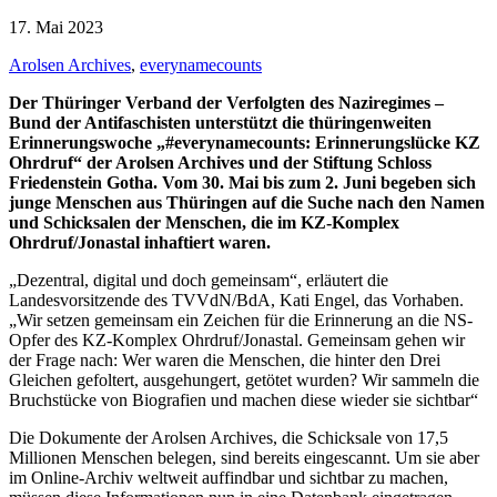
17. Mai 2023
Arolsen Archives
,
everynamecounts
Der Thüringer Verband der Verfolgten des Naziregimes –
Bund der Antifaschisten unterstützt die thüringenweiten
Erinnerungswoche „#everynamecounts: Erinnerungslücke KZ
Ohrdruf“ der Arolsen Archives und der Stiftung Schloss
Friedenstein Gotha. Vom 30. Mai bis zum 2. Juni begeben sich
junge Menschen aus Thüringen auf die Suche nach den Namen
und Schicksalen der Menschen, die im KZ-Komplex
Ohrdruf/Jonastal inhaftiert waren.
„Dezentral, digital und doch gemeinsam“, erläutert die
Landesvorsitzende des TVVdN/BdA, Kati Engel, das Vorhaben.
„Wir setzen gemeinsam ein Zeichen für die Erinnerung an die NS-
Opfer des KZ-Komplex Ohrdruf/Jonastal. Gemeinsam gehen wir
der Frage nach: Wer waren die Menschen, die hinter den Drei
Gleichen gefoltert, ausgehungert, getötet wurden? Wir sammeln die
Bruchstücke von Biografien und machen diese wieder sie sichtbar“
Die Dokumente der Arolsen Archives, die Schicksale von 17,5
Millionen Menschen belegen, sind bereits eingescannt. Um sie aber
im Online-Archiv weltweit auffindbar und sichtbar zu machen,