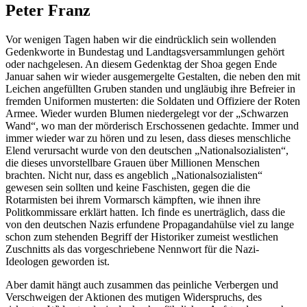
Peter Franz
Vor wenigen Tagen haben wir die eindrücklich sein wollenden
Gedenkworte in Bundestag und Landtagsversammlungen gehört
oder nachgelesen. An diesem Gedenktag der Shoa gegen Ende
Januar sahen wir wieder ausgemergelte Gestalten, die neben den mit
Leichen angefüllten Gruben standen und ungläubig ihre Befreier in
fremden Uniformen musterten: die Soldaten und Offiziere der Roten
Armee. Wieder wurden Blumen niedergelegt vor der „Schwarzen
Wand“, wo man der mörderisch Erschossenen gedachte. Immer und
immer wieder war zu hören und zu lesen, dass dieses menschliche
Elend verursacht wurde von den deutschen „Nationalsozialisten“,
die dieses unvorstellbare Grauen über Millionen Menschen
brachten. Nicht nur, dass es angeblich „Nationalsozialisten“
gewesen sein sollten und keine Faschisten, gegen die die
Rotarmisten bei ihrem Vormarsch kämpften, wie ihnen ihre
Politkommissare erklärt hatten. Ich finde es unerträglich, dass die
von den deutschen Nazis erfundene Propagandahülse viel zu lange
schon zum stehenden Begriff der Historiker zumeist westlichen
Zuschnitts als das vorgeschriebene Nennwort für die Nazi-
Ideologen geworden ist.
Aber damit hängt auch zusammen das peinliche Verbergen und
Verschweigen der Aktionen des mutigen Widerspruchs, des