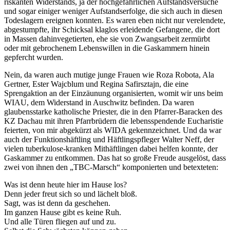
riskanten Widerstands, ja der hochgefährlichen Aufstandsversuche
und sogar einiger weniger Aufstandserfolge, die sich auch in diesen
Todeslagern ereignen konnten. Es waren eben nicht nur verelendete,
abgestumpfte, ihr Schicksal klaglos erleidende Gefangene, die dort
in Massen dahinvegetierten, ehe sie von Zwangsarbeit zermürbt
oder mit gebrochenem Lebenswillen in die Gaskammern hinein
gepfercht wurden.
Nein, da waren auch mutige junge Frauen wie Roza Robota, Ala
Gertner, Ester Wajcblum und Regina Safirsztajn, die eine
Sprengaktion an der Einzäunung organisierten, womit wir uns beim
WIAU, dem Widerstand in Auschwitz befinden. Da waren
glaubensstarke katholische Priester, die in den Pfarrer-Baracken des
KZ Dachau mit ihren Pfarrbrüdern die lebensspendende Eucharistie
feierten, von mir abgekürzt als WIDA gekennzeichnet. Und da war
auch der Funktionshäftling und Häftlingspfleger Walter Neff, der
vielen tuberkulose-kranken Mithäftlingen dabei helfen konnte, der
Gaskammer zu entkommen. Das hat so große Freude ausgelöst, dass
zwei von ihnen den „TBC-Marsch“ komponierten und betexteten:
Was ist denn heute hier im Hause los?
Denn jeder freut sich so und lächelt bloß.
Sagt, was ist denn da geschehen.
Im ganzen Hause gibt es keine Ruh.
Und alle Türen fliegen auf und zu.