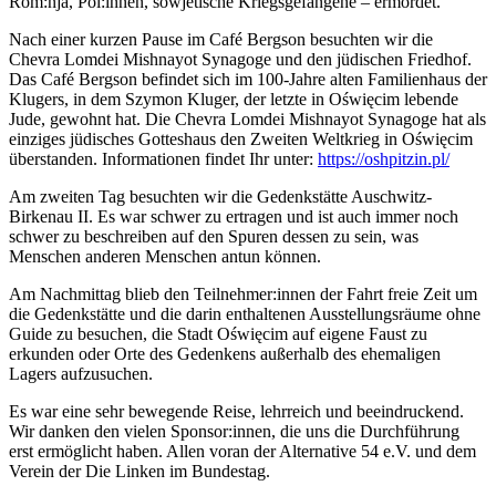
Rom:nja, Pol:innen, sowjetische Kriegsgefangene – ermordet.
Nach einer kurzen Pause im Café Bergson besuchten wir die
Chevra Lomdei Mishnayot Synagoge und den jüdischen Friedhof.
Das Café Bergson befindet sich im 100-Jahre alten Familienhaus der
Klugers, in dem Szymon Kluger, der letzte in Oświęcim lebende
Jude, gewohnt hat. Die Chevra Lomdei Mishnayot Synagoge hat als
einziges jüdisches Gotteshaus den Zweiten Weltkrieg in Oświęcim
überstanden. Informationen findet Ihr unter:
https://oshpitzin.pl/
Am zweiten Tag besuchten wir die Gedenkstätte Auschwitz-
Birkenau II. Es war schwer zu ertragen und ist auch immer noch
schwer zu beschreiben auf den Spuren dessen zu sein, was
Menschen anderen Menschen antun können.
Am Nachmittag blieb den Teilnehmer:innen der Fahrt freie Zeit um
die Gedenkstätte und die darin enthaltenen Ausstellungsräume ohne
Guide zu besuchen, die Stadt Oświęcim auf eigene Faust zu
erkunden oder Orte des Gedenkens außerhalb des ehemaligen
Lagers aufzusuchen.
Es war eine sehr bewegende Reise, lehrreich und beeindruckend.
Wir danken den vielen Sponsor:innen, die uns die Durchführung
erst ermöglicht haben. Allen voran der Alternative 54 e.V. und dem
Verein der Die Linken im Bundestag.