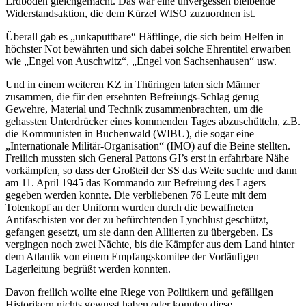
Erdboden gleichgemacht. Das war eine unvergessen bleibende
Widerstandsaktion, die dem Kürzel WISO zuzuordnen ist.
Überall gab es „unkaputtbare“ Häftlinge, die sich beim Helfen in
höchster Not bewährten und sich dabei solche Ehrentitel erwarben
wie „Engel von Auschwitz“, „Engel von Sachsenhausen“ usw.
Und in einem weiteren KZ in Thüringen taten sich Männer
zusammen, die für den ersehnten Befreiungs-Schlag genug
Gewehre, Material und Technik zusammenbrachten, um die
gehassten Unterdrücker eines kommenden Tages abzuschütteln, z.B.
die Kommunisten in Buchenwald (WIBU), die sogar eine
„Internationale Militär-Organisation“ (IMO) auf die Beine stellten.
Freilich mussten sich General Pattons GI’s erst in erfahrbare Nähe
vorkämpfen, so dass der Großteil der SS das Weite suchte und dann
am 11. April 1945 das Kommando zur Befreiung des Lagers
gegeben werden konnte. Die verbliebenen 76 Leute mit dem
Totenkopf an der Uniform wurden durch die bewaffneten
Antifaschisten vor der zu befürchtenden Lynchlust geschützt,
gefangen gesetzt, um sie dann den Alliierten zu übergeben. Es
vergingen noch zwei Nächte, bis die Kämpfer aus dem Land hinter
dem Atlantik von einem Empfangskomitee der Vorläufigen
Lagerleitung begrüßt werden konnten.
Davon freilich wollte eine Riege von Politikern und gefälligen
Historikern nichts gewusst haben oder konnten diese