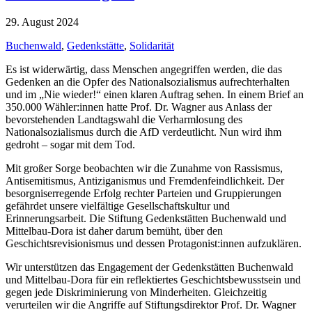
29. August 2024
Buchenwald
,
Gedenkstätte
,
Solidarität
Es ist widerwärtig, dass Menschen angegriffen werden, die das
Gedenken an die Opfer des Nationalsozialismus aufrechterhalten
und im „Nie wieder!“ einen klaren Auftrag sehen. In einem Brief an
350.000 Wähler:innen hatte Prof. Dr. Wagner aus Anlass der
bevorstehenden Landtagswahl die Verharmlosung des
Nationalsozialismus durch die AfD verdeutlicht. Nun wird ihm
gedroht – sogar mit dem Tod.
Mit großer Sorge beobachten wir die Zunahme von Rassismus,
Antisemitismus, Antiziganismus und Fremdenfeindlichkeit. Der
besorgniserregende Erfolg rechter Parteien und Gruppierungen
gefährdet unsere vielfältige Gesellschaftskultur und
Erinnerungsarbeit. Die Stiftung Gedenkstätten Buchenwald und
Mittelbau-Dora ist daher darum bemüht, über den
Geschichtsrevisionismus und dessen Protagonist:innen aufzuklären.
Wir unterstützen das Engagement der Gedenkstätten Buchenwald
und Mittelbau-Dora für ein reflektiertes Geschichtsbewusstsein und
gegen jede Diskriminierung von Minderheiten. Gleichzeitig
verurteilen wir die Angriffe auf Stiftungsdirektor Prof. Dr. Wagner