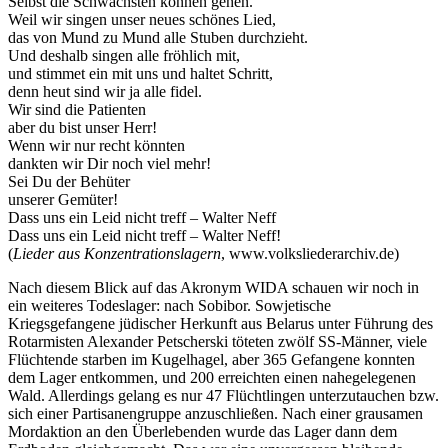
Selbst die Schwächsten können gehen.
Weil wir singen unser neues schönes Lied,
das von Mund zu Mund alle Stuben durchzieht.
Und deshalb singen alle fröhlich mit,
und stimmet ein mit uns und haltet Schritt,
denn heut sind wir ja alle fidel.
Wir sind die Patienten
aber du bist unser Herr!
Wenn wir nur recht könnten
dankten wir Dir noch viel mehr!
Sei Du der Behüter
unserer Gemüter!
Dass uns ein Leid nicht treff – Walter Neff
Dass uns ein Leid nicht treff – Walter Neff!
(
Lieder aus Konzentrationslagern
, www.volksliederarchiv.de)
Nach diesem Blick auf das Akronym WIDA schauen wir noch in
ein weiteres Todeslager: nach Sobibor. Sowjetische
Kriegsgefangene jüdischer Herkunft aus Belarus unter Führung des
Rotarmisten Alexander Petscherski töteten zwölf SS-Männer, viele
Flüchtende starben im Kugelhagel, aber 365 Gefangene konnten
dem Lager entkommen, und 200 erreichten einen nahegelegenen
Wald. Allerdings gelang es nur 47 Flüchtlingen unterzutauchen bzw.
sich einer Partisanengruppe anzuschließen. Nach einer grausamen
Mordaktion an den Überlebenden wurde das Lager dann dem