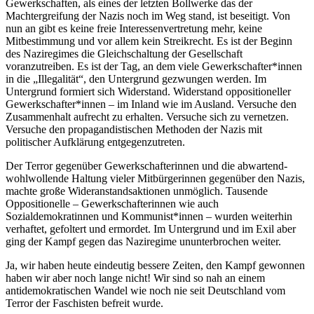
Gewerkschaften, als eines der letzten Bollwerke das der
Machtergreifung der Nazis noch im Weg stand, ist beseitigt. Von
nun an gibt es keine freie Interessenvertretung mehr, keine
Mitbestimmung und vor allem kein Streikrecht. Es ist der Beginn
des Naziregimes die Gleichschaltung der Gesellschaft
voranzutreiben. Es ist der Tag, an dem viele Gewerkschafter*innen
in die „Illegalität“, den Untergrund gezwungen werden. Im
Untergrund formiert sich Widerstand. Widerstand oppositioneller
Gewerkschafter*innen – im Inland wie im Ausland. Versuche den
Zusammenhalt aufrecht zu erhalten. Versuche sich zu vernetzen.
Versuche den propagandistischen Methoden der Nazis mit
politischer Aufklärung entgegenzutreten.
Der Terror gegenüber Gewerkschafterinnen und die abwartend-
wohlwollende Haltung vieler Mitbürgerinnen gegenüber den Nazis,
machte große Wideranstandsaktionen unmöglich. Tausende
Oppositionelle – Gewerkschafterinnen wie auch
Sozialdemokratinnen und Kommunist*innen – wurden weiterhin
verhaftet, gefoltert und ermordet. Im Untergrund und im Exil aber
ging der Kampf gegen das Naziregime ununterbrochen weiter.
Ja, wir haben heute eindeutig bessere Zeiten, den Kampf gewonnen
haben wir aber noch lange nicht! Wir sind so nah an einem
antidemokratischen Wandel wie noch nie seit Deutschland vom
Terror der Faschisten befreit wurde.