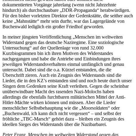
dokumentierten Vorgänge jahrelang (wenn nicht Jahrzehnte
hindurch) als durchschaubare „DDR-Propaganda“ herabwürdigen.
Für den bisher vorletzten Direktor der Gedenkstätte, die seither auch
keine „Mahnstätte“ mehr sein durfte, war das Lagergelände von
Buchenwald lediglich ein großer Friedhof geworden.
In meiner jüngsten Veröffentlichung „Menschen im weltweiten
Widerstand gegen das deutsche Naziregime. Eine soziologische
Untersuchung“ auf der Quellenlage von rund 32.000
Kurzbiogrammen bin ich ihren Motiven des Widerstandes
nachgegangen und habe die Antriebe und Einbindungen ihres
jeweiligen Widerstandsverhaltens einmal umfänglich und genau
untersucht. Dabei sind die o.a. Kürzel entstanden, die die
Überschrift zieren. Auch ein Zeugnis des Widerstands sind die
Lieder, die in den KZ’s entstanden sind und noch heute durch unser
Singen dem Gedenken seine Kraft verleihen. Gegen die scheinbar
unüberwindbare Macht des rasenden Nazi-Molochs haben
allerdings die ebenfalls furchtbaren militärischen Mittel der Anti-
Hitler-Mächte wirken können und müssen. Aber die Lieder
menschlicher Selbstbehauptung wie die „Moorsoldaten“ oder
„Buchenwald, ich kann dich nicht vergessen“ – und selbst der
fröhliche „TBC-Marsch“ gehört dazu – bleiben ein Zeugnis des
ideellen Sieges des Widerstands über die Nazibarbarei.
Peter Franz, Menschen im weltweiten Widerstand gegen das