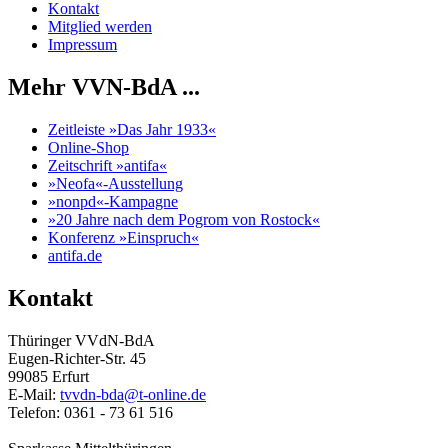
Kontakt
Mitglied werden
Impressum
Mehr VVN-BdA ...
Zeitleiste »Das Jahr 1933«
Online-Shop
Zeitschrift »antifa«
»Neofa«-Ausstellung
»nonpd«-Kampagne
»20 Jahre nach dem Pogrom von Rostock«
Konferenz »Einspruch«
antifa.de
Kontakt
Thüringer VVdN-BdA
Eugen-Richter-Str. 45
99085 Erfurt
E-Mail:
tvvdn-bda@t-online.de
Telefon: 0361 - 73 61 516