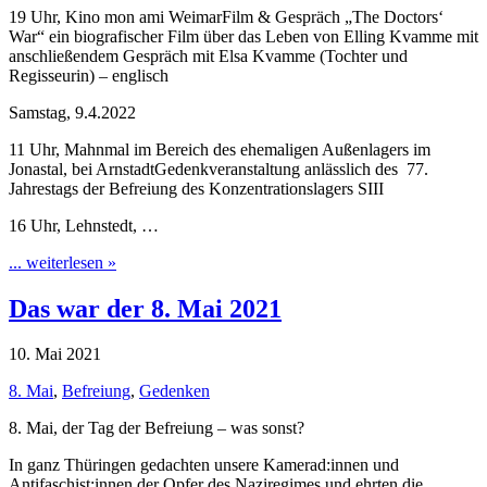
19 Uhr, Kino mon ami WeimarFilm & Gespräch „The Doctors‘
War“ ein biografischer Film über das Leben von Elling Kvamme mit
anschließendem Gespräch mit Elsa Kvamme (Tochter und
Regisseurin) – englisch
Samstag, 9.4.2022
11 Uhr, Mahnmal im Bereich des ehemaligen Außenlagers im
Jonastal, bei ArnstadtGedenkveranstaltung anlässlich des 77.
Jahrestags der Befreiung des Konzentrationslagers SIII
16 Uhr, Lehnstedt, …
... weiterlesen »
Das war der 8. Mai 2021
10. Mai 2021
8. Mai
,
Befreiung
,
Gedenken
8. Mai, der Tag der Befreiung – was sonst?
In ganz Thüringen gedachten unsere Kamerad:innen und
Antifaschist:innen der Opfer des Naziregimes und ehrten die