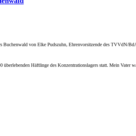
chenwald
gers Buchenwald von Elke Pudszuhn, Ehrenvorsitzende des TVVdN/Bd
000 überlebenden Häftlinge des Konzentrationslagers statt. Mein Vate