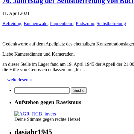
76. Jahrestag der Selbstbefreiung von Bu
11. April 2021
Befreiung
,
Buchenwald
,
Pappenheim
,
Pudszuhn
,
Selbstbefreiung
Gedenkworte auf dem Apellplatz des ehemaligen Konzentrationsla
Liebe Kameradinnen und Kameraden,
an dieser Stelle im Lager fand am 19. April 1945 der Appell der 21.
die Hilfe von Genossen entlassen um „für …
... weiterlesen »
Aufstehen gegen Rassismus
Deine Stimme gegen rechte Hetze!
dasjahr1945