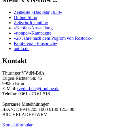
Mehr VVN-BdA ...
Zeitleiste »Das Jahr 1933«
Online-Shop
Zeitschrift »antifa«
»Neofa«-Ausstellung
»nonpd«-Kampagne
»20 Jahre nach dem Pogrom von Rostock«
Konferenz »Einspruch«
antifa.de
Kontakt
Thüringer VVdN-BdA
Eugen-Richter-Str. 45
99085 Erfurt
E-Mail:
tvvdn-bda@t-online.de
Telefon: 0361 - 73 61 516
Sparkasse Mittelthüringen
IBAN: DE94 8205 1000 0130 1253 00
BIC: HELADEF1WEM
Kontaktformular