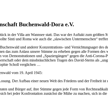
nschaft Buchenwald-Dora e.V.
ck in der Villa am Wannsee statt. Das war der Auftakt zum größten Me
sollte Sinti und Roma wie auch die „slawischen Untermenschen“ treffen
 Buchenwald und anderer Konzentrations- und Vernichtungsager des de
n das zum Anlass unsere Stimme zu erheben gegen alle Formen des wie
n von Demonstrationen und „Spaziergängen“ gegen die Anti-Corona-Pol
errschaft oder dem missbräuchlichen Tragen des David-Sterns als „un
Sophie Scholl verglichen …
enwald vom 19. April 1945:
osung. Der Aufbau einer neuen Welt des Friedens und der Freiheit ist u
mokraten und Bürger auf, ihre Stimme gegen jede Form von Rechtsradik
, sich bei jeder Konfrontation zunächst die Mühe zu machen, sich in die