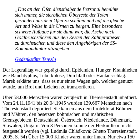
„Das an den Öfen diensthabende Personal bemühte
sich immer, die sterblichen Überreste der Toten
gesondert aus dem Ofen zu schüren und auf die gleiche
Art und Weise in die Urnen zu bergen. Eine besonders
schwere Aufgabe für sie dann war, die Asche nach
Goldbruchstücken aus den Resten der Zahnprothesen
zu durchsuchen und diese den Angehörigen der SS-
Kommandantur abzugeben“
Gedenkstätte
Terezín
Der Lageralltag war geprägt durch Epidemien, Hunger, Krankheiten
wie Bauchtyphus, Tuberkulose, Durchfall oder Hautausschlag.
Marek erklärte uns, dass es nur einen Wagen gab, welcher genutzt
wurde, um Brot und Leichen zu transportieren.
Über 58.000 Menschen waren zeitgleich in Theresienstadt inhaftiert.
Vom 24.11.1941 bis 20.04.1945 wurden 139.667 Menschen nach
Theresienstadt deportiert. Sie kamen aus dem Protektorat Böhmen
und Mähren, den besetzten böhmischen und mährischen
Grenzgebieten, Deutschland, Österreich, Niederlande, Dänemark,
Slowakei, Ungarn. Von 8 Personen konnte der Herkunftsort nicht
festgestellt werden (vgl. Ludmila Chládková: Ghetto Theresienstadt,
2005, S. 54) Über 15.000 Kinder waren unter ihnen. Nur etwa 150