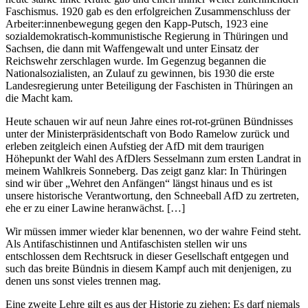
Faschismus. 1920 gab es den erfolgreichen Zusammenschluss der
Arbeiter:innenbewegung gegen den Kapp-Putsch, 1923 eine
sozialdemokratisch-kommunistische Regierung in Thüringen und
Sachsen, die dann mit Waffengewalt und unter Einsatz der
Reichswehr zerschlagen wurde. Im Gegenzug begannen die
Nationalsozialisten, an Zulauf zu gewinnen, bis 1930 die erste
Landesregierung unter Beteiligung der Faschisten in Thüringen an
die Macht kam.
Heute schauen wir auf neun Jahre eines rot-rot-grünen Bündnisses
unter der Ministerpräsidentschaft von Bodo Ramelow zurück und
erleben zeitgleich einen Aufstieg der AfD mit dem traurigen
Höhepunkt der Wahl des AfDlers Sesselmann zum ersten Landrat in
meinem Wahlkreis Sonneberg. Das zeigt ganz klar: In Thüringen
sind wir über „Wehret den Anfängen“ längst hinaus und es ist
unsere historische Verantwortung, den Schneeball AfD zu zertreten,
ehe er zu einer Lawine heranwächst. […]
Wir müssen immer wieder klar benennen, wo der wahre Feind steht.
Als Antifaschistinnen und Antifaschisten stellen wir uns
entschlossen dem Rechtsruck in dieser Gesellschaft entgegen und
such das breite Bündnis in diesem Kampf auch mit denjenigen, zu
denen uns sonst vieles trennen mag.
Eine zweite Lehre gilt es aus der Historie zu ziehen: Es darf niemals