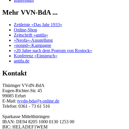
Impressum
Mehr VVN-BdA ...
Zeitleiste »Das Jahr 1933«
Online-Shop
Zeitschrift »antifa«
»Neofa«-Ausstellung
»nonpd«-Kampagne
»20 Jahre nach dem Pogrom von Rostock«
Konferenz »Einspruch«
antifa.de
Kontakt
Thüringer VVdN-BdA
Eugen-Richter-Str. 45
99085 Erfurt
E-Mail:
tvvdn-bda@t-online.de
Telefon: 0361 - 73 61 516
Sparkasse Mittelthüringen
IBAN: DE94 8205 1000 0130 1253 00
BIC: HELADEF1WEM