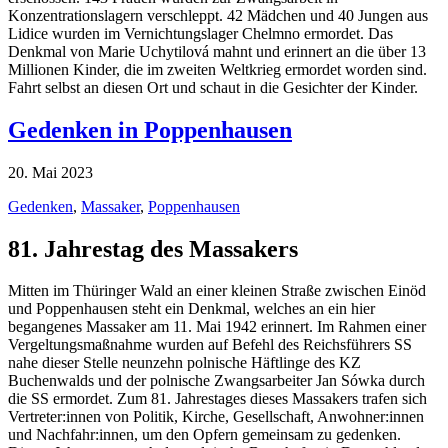
Konzentrationslagern verschleppt. 42 Mädchen und 40 Jungen aus
Lidice wurden im Vernichtungslager Chelmno ermordet. Das
Denkmal von Marie Uchytilová mahnt und erinnert an die über 13
Millionen Kinder, die im zweiten Weltkrieg ermordet worden sind.
Fahrt selbst an diesen Ort und schaut in die Gesichter der Kinder.
Gedenken in Poppenhausen
20. Mai 2023
Gedenken
,
Massaker
,
Poppenhausen
81. Jahrestag des Massakers
Mitten im Thüringer Wald an einer kleinen Straße zwischen Einöd
und Poppenhausen steht ein Denkmal, welches an ein hier
begangenes Massaker am 11. Mai 1942 erinnert. Im Rahmen einer
Vergeltungsmaßnahme wurden auf Befehl des Reichsführers SS
nahe dieser Stelle neunzehn polnische Häftlinge des KZ
Buchenwalds und der polnische Zwangsarbeiter Jan Sówka durch
die SS ermordet. Zum 81. Jahrestages dieses Massakers trafen sich
Vertreter:innen von Politik, Kirche, Gesellschaft, Anwohner:innen
und Nachfahr:innen, um den Opfern gemeinsam zu gedenken.