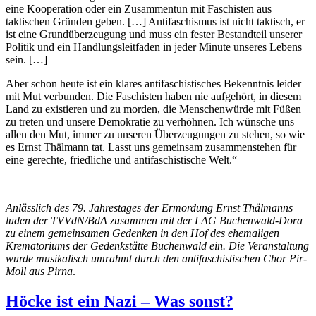
eine Kooperation oder ein Zusammentun mit Faschisten aus
taktischen Gründen geben. […] Antifaschismus ist nicht taktisch, er
ist eine Grundüberzeugung und muss ein fester Bestandteil unserer
Politik und ein Handlungsleitfaden in jeder Minute unseres Lebens
sein. […]
Aber schon heute ist ein klares antifaschistisches Bekenntnis leider
mit Mut verbunden. Die Faschisten haben nie aufgehört, in diesem
Land zu existieren und zu morden, die Menschenwürde mit Füßen
zu treten und unsere Demokratie zu verhöhnen. Ich wünsche uns
allen den Mut, immer zu unseren Überzeugungen zu stehen, so wie
es Ernst Thälmann tat. Lasst uns gemeinsam zusammenstehen für
eine gerechte, friedliche und antifaschistische Welt.“
Anlässlich des 79. Jahrestages der Ermordung Ernst Thälmanns
luden der TVVdN/BdA zusammen mit der LAG Buchenwald-Dora
zu einem gemeinsamen Gedenken in den Hof des ehemaligen
Krematoriums der Gedenkstätte Buchenwald ein. Die Veranstaltung
wurde
musikalisch umrahmt durch den antifaschistischen Chor Pir-
Moll aus Pirna
.
Höcke ist ein Nazi – Was sonst?