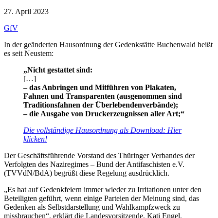
27. April 2023
GfV
In der geänderten Hausordnung der Gedenkstätte Buchenwald heißt
es seit Neustem:
„Nicht gestattet sind:
[…]
– das Anbringen und Mitführen von Plakaten,
Fahnen
und Transparenten (ausgenommen sind
Traditionsfahnen
der Überlebendenverbände);
– die Ausgabe von Druckerzeugnissen aller Art;“
Die vollständige Hausordnung als Download:
Hier
klicken!
Der Geschäftsführende Vorstand des Thüringer Verbandes der
Verfolgten des Naziregimes – Bund der Antifaschisten e.V.
(TVVdN/BdA) begrüßt diese Regelung ausdrücklich.
„Es hat auf Gedenkfeiern immer wieder zu Irritationen unter den
Beteiligten geführt, wenn einige Parteien der Meinung sind, das
Gedenken als Selbstdarstellung und Wahlkampfzweck zu
missbrauchen“, erklärt die Landesvorsitzende, Kati Engel.