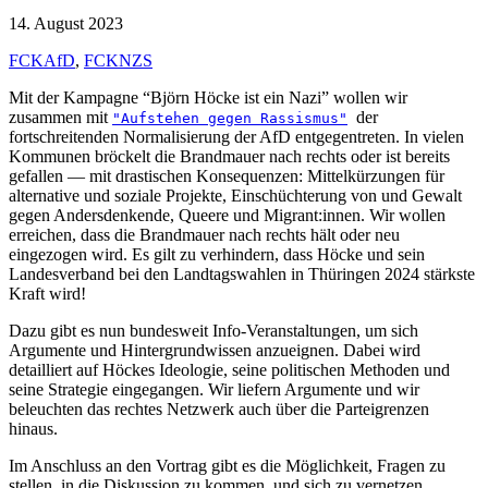
14. August 2023
FCKAfD
,
FCKNZS
Mit der Kampagne “Björn Höcke ist ein Nazi” wollen wir
zusammen mit
der
"Aufstehen gegen Rassismus"
fortschreitenden Normalisierung der AfD entgegentreten. In vielen
Kommunen bröckelt die Brandmauer nach rechts oder ist bereits
gefallen — mit drastischen Konsequenzen: Mittelkürzungen für
alternative und soziale Projekte, Einschüchterung von und Gewalt
gegen Andersdenkende, Queere und Migrant:innen. Wir wollen
erreichen, dass die Brandmauer nach rechts hält oder neu
eingezogen wird. Es gilt zu verhindern, dass Höcke und sein
Landesverband bei den Landtagswahlen in Thüringen 2024 stärkste
Kraft wird!
Dazu gibt es nun bundesweit Info-Veranstaltungen, um sich
Argumente und Hintergrundwissen anzueignen. Dabei wird
detailliert auf Höckes Ideologie, seine politischen Methoden und
seine Strategie eingegangen. Wir liefern Argumente und wir
beleuchten das rechtes Netzwerk auch über die Parteigrenzen
hinaus.
Im Anschluss an den Vortrag gibt es die Möglichkeit, Fragen zu
stellen, in die Diskussion zu kommen, und sich zu vernetzen.