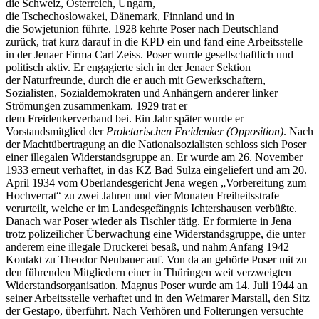
die Schweiz, Österreich, Ungarn,
die Tschechoslowakei, Dänemark, Finnland und in
die Sowjetunion führte. 1928 kehrte Poser nach Deutschland
zurück, trat kurz darauf in die KPD ein und fand eine Arbeitsstelle
in der Jenaer Firma Carl Zeiss. Poser wurde gesellschaftlich und
politisch aktiv. Er engagierte sich in der Jenaer Sektion
der Naturfreunde, durch die er auch mit Gewerkschaftern,
Sozialisten, Sozialdemokraten und Anhängern anderer linker
Strömungen zusammenkam. 1929 trat er
dem Freidenkerverband bei. Ein Jahr später wurde er
Vorstandsmitglied der
Proletarischen Freidenker (Opposition)
. Nach
der Machtübertragung an die Nationalsozialisten schloss sich Poser
einer illegalen Widerstandsgruppe an. Er wurde am 26. November
1933 erneut verhaftet, in das KZ Bad Sulza eingeliefert und am 20.
April 1934 vom Oberlandesgericht Jena wegen „Vorbereitung zum
Hochverrat“ zu zwei Jahren und vier Monaten Freiheitsstrafe
verurteilt, welche er im Landesgefängnis Ichtershausen verbüßte.
Danach war Poser wieder als Tischler tätig. Er formierte in Jena
trotz polizeilicher Überwachung eine Widerstandsgruppe, die unter
anderem eine illegale Druckerei besaß, und nahm Anfang 1942
Kontakt zu Theodor Neubauer auf. Von da an gehörte Poser mit zu
den führenden Mitgliedern einer in Thüringen weit verzweigten
Widerstandsorganisation. Magnus Poser wurde am 14. Juli 1944 an
seiner Arbeitsstelle verhaftet und in den Weimarer Marstall, den Sitz
der Gestapo, überführt. Nach Verhören und Folterungen versuchte