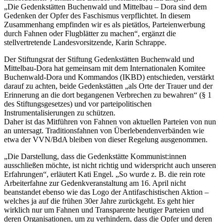
„Die Gedenkstätten Buchenwald und Mittelbau – Dora sind dem
Gedenken der Opfer des Faschismus verpflichtet. In diesem
Zusammenhang empfinden wir es als pietätlos, Parteienwerbung
durch Fahnen oder Flugblätter zu machen“, ergänzt die
stellvertretende Landesvorsitzende, Karin Schrappe.
Der Stiftungsrat der Stiftung Gedenkstätten Buchenwald und
Mittelbau-Dora hat gemeinsam mit dem Internationalen Komitee
Buchenwald-Dora und Kommandos (IKBD) entschieden, verstärkt
darauf zu achten, beide Gedenkstätten „als Orte der Trauer und der
Erinnerung an die dort begangenen Verbrechen zu bewahren“ (§ 1
des Stiftungsgesetzes) und vor parteipolitischen
Instrumentalisierungen zu schützen.
Daher ist das Mitführen von Fahnen von aktuellen Parteien von nun
an untersagt. Traditionsfahnen von Überlebendenverbänden wie
etwa der VVN/BdA bleiben von dieser Regelung ausgenommen.
„Die Darstellung, dass die Gedenkstätte Kommunist:innen
ausschließen möchte, ist nicht richtig und widerspricht auch unseren
Erfahrungen“, erläutert Kati Engel. „So wurde z. B. die rein rote
Arbeiterfahne zur Gedenkveranstaltung am 16. April nicht
beanstandet ebenso wie das Logo der Antifaschistischen Aktion –
welches ja auf die frühen 30er Jahre zurückgeht. Es geht hier
wirklich nur um Fahnen und Transparente heutiger Parteien und
deren Organisationen, um zu verhindern, dass die Opfer und deren