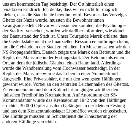
uns am kommenden Tag besichtigt. Der Ort hinterließ einen
paradoxen Eindruck. Ich denke, dass wir es nicht für möglich
hielten, dass die Stadt heute bewohnt wird. Bevor es das Vorzeige-
Ghetto der Nazis wurde, mussten die Bewohner:innen
zwangsumsiedeln. Bevor wir versuchen konnten, die Psychologie
der Stadt zu verstehen, wurden wir darüber informiert, wie aktuell
der Bauzustand der Stadt ist. Unser Tourguide Marek erklärte, dass
die Gedenkstätte nicht die finanziellen Ressourcen aufbringen kann,
um die Gebäude in der Stadt zu erhalten. Im Museum sahen wir den
NS-Propagandafilm. Danach zeigte uns Marek den Betraum und die
Replik der Mansarde in der Festungsstadt. Der Betraum als einen
Ort, an dem der jüdische Glauben einen Raum fand. Allerdings
wurde die Wandbemalung vom Hochwasser beschädigt. In der
Replik der Mansarde wurde das Leben in einer Notunterkunft
dargestellt. Eine Privatsphäre, die nur den wenigsten Häftlingen
gewährt wurde. Vorbei an den zentralen Leichenhallen des Ghettos,
Zeremonienraum und dem Kolumbarium gingen wir über den
jüdischen Friedhof ins Krematorium. Auf Anordnung der SS-
Kommandantur wurde das Krematorium 1942 von den Häftlingen
errichtet. 30.000 Opfer aus dem Gefängnis in der kleinen Festung
und aus dem Konzentrationslager Litoměřice wurden eingeäschert
.
Die Häftlinge mussten im Schichtdienst die Einäscherung der
anderen Häftlinge verrichten.