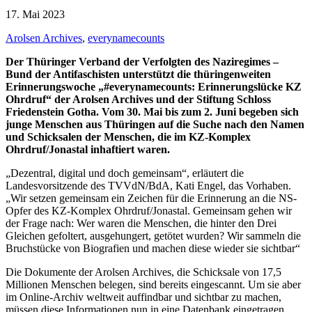
17. Mai 2023
Arolsen Archives
,
everynamecounts
Der Thüringer Verband der Verfolgten des Naziregimes –
Bund der Antifaschisten unterstützt die thüringenweiten
Erinnerungswoche „#everynamecounts: Erinnerungslücke KZ
Ohrdruf“ der Arolsen Archives und der Stiftung Schloss
Friedenstein Gotha. Vom 30. Mai bis zum 2. Juni begeben sich
junge Menschen aus Thüringen auf die Suche nach den Namen
und Schicksalen der Menschen, die im KZ-Komplex
Ohrdruf/Jonastal inhaftiert waren.
„Dezentral, digital und doch gemeinsam“, erläutert die
Landesvorsitzende des TVVdN/BdA, Kati Engel, das Vorhaben.
„Wir setzen gemeinsam ein Zeichen für die Erinnerung an die NS-
Opfer des KZ-Komplex Ohrdruf/Jonastal. Gemeinsam gehen wir
der Frage nach: Wer waren die Menschen, die hinter den Drei
Gleichen gefoltert, ausgehungert, getötet wurden? Wir sammeln die
Bruchstücke von Biografien und machen diese wieder sie sichtbar“
Die Dokumente der Arolsen Archives, die Schicksale von 17,5
Millionen Menschen belegen, sind bereits eingescannt. Um sie aber
im Online-Archiv weltweit auffindbar und sichtbar zu machen,
müssen diese Informationen nun in eine Datenbank eingetragen