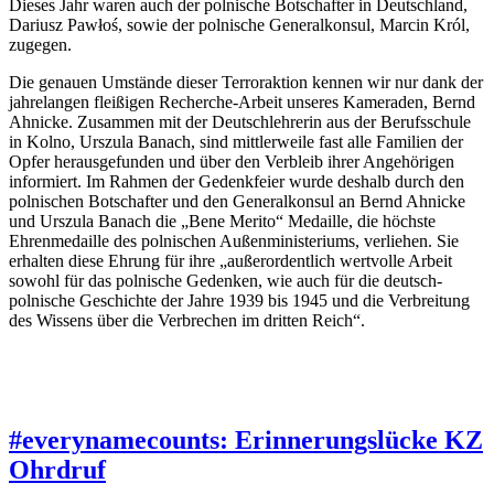
Dieses Jahr waren auch der polnische Botschafter in Deutschland,
Dariusz Pawłoś, sowie der polnische Generalkonsul, Marcin Król,
zugegen.
Die genauen Umstände dieser Terroraktion kennen wir nur dank der
jahrelangen fleißigen Recherche-Arbeit unseres Kameraden, Bernd
Ahnicke. Zusammen mit der Deutschlehrerin aus der Berufsschule
in Kolno, Urszula Banach, sind mittlerweile fast alle Familien der
Opfer herausgefunden und über den Verbleib ihrer Angehörigen
informiert. Im Rahmen der Gedenkfeier wurde deshalb durch den
polnischen Botschafter und den Generalkonsul an Bernd Ahnicke
und Urszula Banach die „Bene Merito“ Medaille, die höchste
Ehrenmedaille des polnischen Außenministeriums, verliehen. Sie
erhalten diese Ehrung für ihre „außerordentlich wertvolle Arbeit
sowohl für das polnische Gedenken, wie auch für die deutsch-
polnische Geschichte der Jahre 1939 bis 1945 und die Verbreitung
des Wissens über die Verbrechen im dritten Reich“.
#everynamecounts: Erinnerungslücke KZ
Ohrdruf