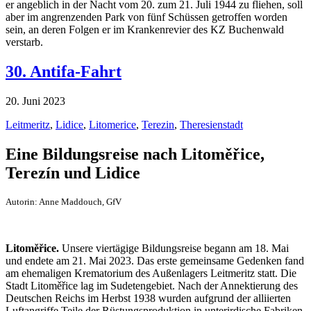
er angeblich in der Nacht vom 20. zum 21. Juli 1944 zu fliehen, soll
aber im angrenzenden Park von fünf Schüssen getroffen worden
sein, an deren Folgen er im Krankenrevier des KZ Buchenwald
verstarb.
30. Antifa-Fahrt
20. Juni 2023
Leitmeritz
,
Lidice
,
Litomerice
,
Terezin
,
Theresienstadt
Eine Bildungsreise nach Litoměřice,
Terezín und Lidice
Autorin: Anne Maddouch, GfV
Litoměřice.
Unsere viertägige Bildungsreise begann am 18. Mai
und endete am 21. Mai 2023. Das erste gemeinsame Gedenken fand
am ehemaligen Krematorium des Außenlagers Leitmeritz statt. Die
Stadt Litoměřice lag im Sudetengebiet. Nach der Annektierung des
Deutschen Reichs im Herbst 1938 wurden aufgrund der alliierten
Luftangriffe Teile der Rüstungsproduktion in unterirdische Fabriken