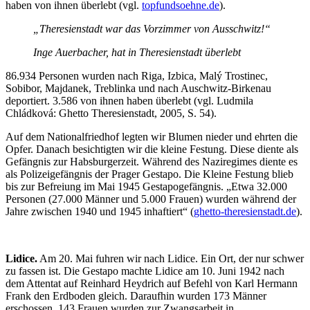
haben von ihnen überlebt (vgl.
topfundsoehne.de
).
„Theresienstadt war das Vorzimmer von Ausschwitz!“
Inge Auerbacher, hat in Theresienstadt überlebt
86.934 Personen wurden nach Riga, Izbica, Malý Trostinec,
Sobibor, Majdanek, Treblinka und nach Auschwitz-Birkenau
deportiert. 3.586 von ihnen haben überlebt (vgl. Ludmila
Chládková: Ghetto Theresienstadt, 2005, S. 54).
Auf dem Nationalfriedhof legten wir Blumen nieder und ehrten die
Opfer. Danach besichtigten wir die kleine Festung. Diese diente als
Gefängnis zur Habsburgerzeit. Während des Naziregimes diente es
als Polizeigefängnis der Prager Gestapo. Die Kleine Festung blieb
bis zur Befreiung im Mai 1945 Gestapogefängnis. „Etwa 32.000
Personen (27.000 Männer und 5.000 Frauen) wurden während der
Jahre zwischen 1940 und 1945 inhaftiert“ (
ghetto-theresienstadt.de
).
Lidice.
Am 20. Mai fuhren wir nach Lidice. Ein Ort, der nur schwer
zu fassen ist. Die Gestapo machte Lidice am 10. Juni 1942 nach
dem Attentat auf Reinhard Heydrich auf Befehl von Karl Hermann
Frank den Erdboden gleich. Daraufhin wurden 173 Männer
erschossen. 143 Frauen wurden zur Zwangsarbeit in