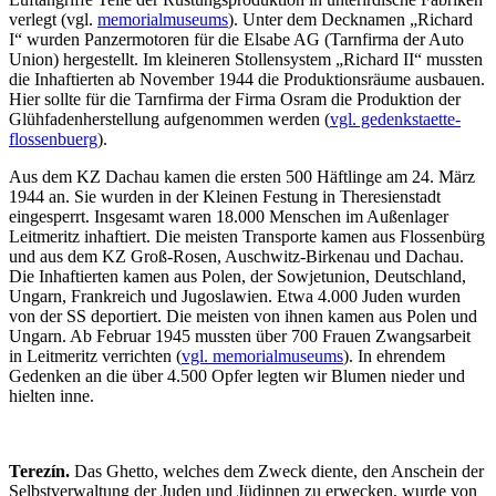
verlegt (vgl.
memorialmuseums
). Unter dem Decknamen „Richard
I“ wurden Panzermotoren für die Elsabe AG (Tarnfirma der Auto
Union) hergestellt. Im kleineren Stollensystem „Richard II“ mussten
die Inhaftierten ab November 1944 die Produktionsräume ausbauen.
Hier sollte für die Tarnfirma der Firma Osram die Produktion der
Glühfadenherstellung aufgenommen werden (
vgl. gedenkstaette-
flossenbuerg
).
Aus dem KZ Dachau kamen die ersten 500 Häftlinge am 24. März
1944 an. Sie wurden in der Kleinen Festung in Theresienstadt
eingesperrt. Insgesamt waren 18.000 Menschen im Außenlager
Leitmeritz inhaftiert. Die meisten Transporte kamen aus Flossenbürg
und aus dem KZ Groß-Rosen, Auschwitz-Birkenau und Dachau.
Die Inhaftierten kamen aus Polen, der Sowjetunion, Deutschland,
Ungarn, Frankreich und Jugoslawien. Etwa 4.000 Juden wurden
von der SS deportiert. Die meisten von ihnen kamen aus Polen und
Ungarn. Ab Februar 1945 mussten über 700 Frauen Zwangsarbeit
in Leitmeritz verrichten (
vgl. memorialmuseums
). In ehrendem
Gedenken an die über 4.500 Opfer legten wir Blumen nieder und
hielten inne.
Terezín.
Das Ghetto, welches dem Zweck diente, den Anschein der
Selbstverwaltung der Juden und Jüdinnen zu erwecken, wurde von