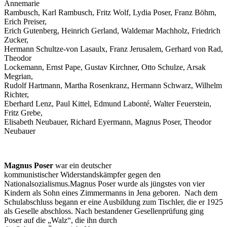
Annemarie
Rambusch, Karl Rambusch, Fritz Wolf, Lydia Poser, Franz Böhm,
Erich Preiser,
Erich Gutenberg, Heinrich Gerland, Waldemar Machholz, Friedrich
Zucker,
Hermann Schultze-von Lasaulx, Franz Jerusalem, Gerhard von Rad,
Theodor
Lockemann, Ernst Pape, Gustav Kirchner, Otto Schulze, Arsak
Megrian,
Rudolf Hartmann, Martha Rosenkranz, Hermann Schwarz, Wilhelm
Richter,
Eberhard Lenz, Paul Kittel, Edmund Labonté, Walter Feuerstein,
Fritz Grebe,
Elisabeth Neubauer, Richard Eyermann, Magnus Poser, Theodor
Neubauer
Magnus Poser
war ein deutscher
kommunistischer Widerstandskämpfer gegen den
Nationalsozialismus.Magnus Poser wurde als jüngstes von vier
Kindern als Sohn eines Zimmermanns in Jena geboren. Nach dem
Schulabschluss begann er eine Ausbildung zum Tischler, die er 1925
als Geselle abschloss. Nach bestandener Gesellenprüfung ging
Poser auf die „Walz“, die ihn durch