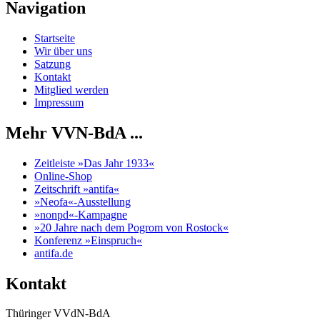
Navigation
Startseite
Wir über uns
Satzung
Kontakt
Mitglied werden
Impressum
Mehr VVN-BdA ...
Zeitleiste »Das Jahr 1933«
Online-Shop
Zeitschrift »antifa«
»Neofa«-Ausstellung
»nonpd«-Kampagne
»20 Jahre nach dem Pogrom von Rostock«
Konferenz »Einspruch«
antifa.de
Kontakt
Thüringer VVdN-BdA