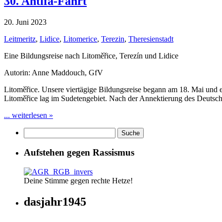
30. Antifa-Fahrt
20. Juni 2023
Leitmeritz
,
Lidice
,
Litomerice
,
Terezin
,
Theresienstadt
Eine Bildungsreise nach Litoměřice, Terezín und Lidice
Autorin: Anne Maddouch, GfV
Litoměřice. Unsere viertägige Bildungsreise begann am 18. Mai und
Litoměřice lag im Sudetengebiet. Nach der Annektierung des Deutsch
... weiterlesen »
Aufstehen gegen Rassismus
Deine Stimme gegen rechte Hetze!
dasjahr1945