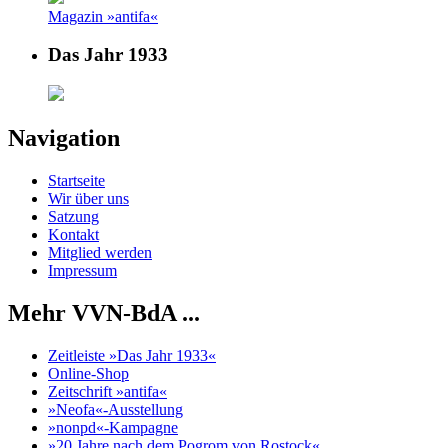
Magazin »antifa«
Das Jahr 1933
Navigation
Startseite
Wir über uns
Satzung
Kontakt
Mitglied werden
Impressum
Mehr VVN-BdA ...
Zeitleiste »Das Jahr 1933«
Online-Shop
Zeitschrift »antifa«
»Neofa«-Ausstellung
»nonpd«-Kampagne
»20 Jahre nach dem Pogrom von Rostock«