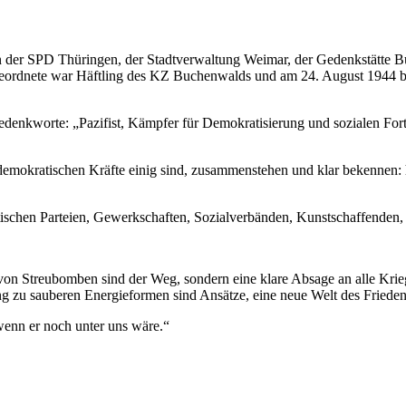
nen der SPD Thüringen, der Stadtverwaltung Weimar, der Gedenkstät
geordnete war Häftling des KZ Buchenwalds und am 24. August 1944 be
denkworte: „Pazifist, Kämpfer für Demokratisierung und sozialen Fortsc
emokratischen Kräfte einig sind, zusammenstehen und klar bekennen: h
tischen Parteien, Gewerkschaften, Sozialverbänden, Kunstschaffende
 von Streubomben sind der Weg, sondern eine klare Absage an alle Kri
ng zu sauberen Energieformen sind Ansätze, eine neue Welt des Frieden
wenn er noch unter uns wäre.“