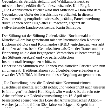
Gedenken als Selbstdarstellung und Wahlkampfzweck zu
missbrauchen“, erklärt die Landesvorsitzende, Kati Engel.
„Die Gedenkstätten Buchenwald und Mittelbau – Dora sind dem
Gedenken der Opfer des Faschismus verpflichtet. In diesem
Zusammenhang empfinden wir es als pietätlos, Parteienwerbung
durch Fahnen oder Flugblätter zu machen“, ergänzt die
stellvertretende Landesvorsitzende, Karin Schrappe.
Der Stiftungsrat der Stiftung Gedenkstätten Buchenwald und
Mittelbau-Dora hat gemeinsam mit dem Internationalen Komitee
Buchenwald-Dora und Kommandos (IKBD) entschieden, verstärkt
darauf zu achten, beide Gedenkstätten „als Orte der Trauer und der
Erinnerung an die dort begangenen Verbrechen zu bewahren“ (§ 1
des Stiftungsgesetzes) und vor parteipolitischen
Instrumentalisierungen zu schützen.
Daher ist das Mitführen von Fahnen von aktuellen Parteien von nun
an untersagt. Traditionsfahnen von Überlebendenverbänden wie
etwa der VVN/BdA bleiben von dieser Regelung ausgenommen.
„Die Darstellung, dass die Gedenkstätte Kommunist:innen
ausschließen möchte, ist nicht richtig und widerspricht auch unseren
Erfahrungen“, erläutert Kati Engel. „So wurde z. B. die rein rote
Arbeiterfahne zur Gedenkveranstaltung am 16. April nicht
beanstandet ebenso wie das Logo der Antifaschistischen Aktion –
welches ja auf die frühen 30er Jahre zurückgeht. Es geht hier