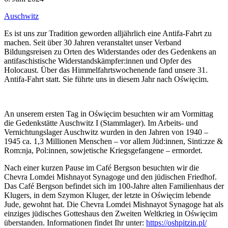
Auschwitz
Es ist uns zur Tradition geworden alljährlich eine Antifa-Fahrt zu
machen. Seit über 30 Jahren veranstaltet unser Verband
Bildungsreisen zu Orten des Widerstandes oder des Gedenkens an
antifaschistische Widerstandskämpfer:innen und Opfer des
Holocaust. Über das Himmelfahrtswochenende fand unsere 31.
Antifa-Fahrt statt. Sie führte uns in diesem Jahr nach Oświęcim.
An unserem ersten Tag in Oświęcim besuchten wir am Vormittag
die Gedenkstätte Auschwitz I (Stammlager). Im Arbeits- und
Vernichtungslager Auschwitz wurden in den Jahren von 1940 –
1945 ca. 1,3 Millionen Menschen – vor allem Jüd:innen, Sinti:zze &
Rom:nja, Pol:innen, sowjetische Kriegsgefangene – ermordet.
Nach einer kurzen Pause im Café Bergson besuchten wir die
Chevra Lomdei Mishnayot Synagoge und den jüdischen Friedhof.
Das Café Bergson befindet sich im 100-Jahre alten Familienhaus der
Klugers, in dem Szymon Kluger, der letzte in Oświęcim lebende
Jude, gewohnt hat. Die Chevra Lomdei Mishnayot Synagoge hat als
einziges jüdisches Gotteshaus den Zweiten Weltkrieg in Oświęcim
überstanden. Informationen findet Ihr unter:
https://oshpitzin.pl/