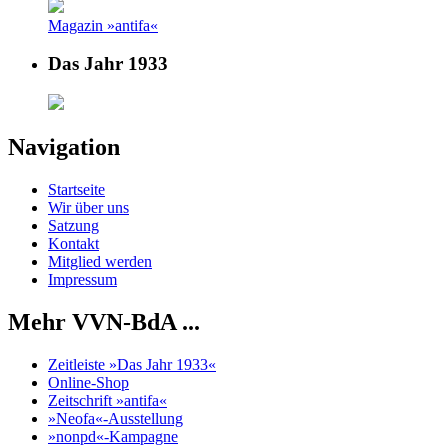
Magazin »antifa«
Das Jahr 1933
Navigation
Startseite
Wir über uns
Satzung
Kontakt
Mitglied werden
Impressum
Mehr VVN-BdA ...
Zeitleiste »Das Jahr 1933«
Online-Shop
Zeitschrift »antifa«
»Neofa«-Ausstellung
»nonpd«-Kampagne