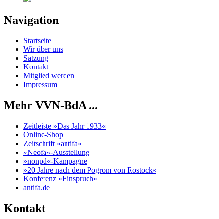
Navigation
Startseite
Wir über uns
Satzung
Kontakt
Mitglied werden
Impressum
Mehr VVN-BdA ...
Zeitleiste »Das Jahr 1933«
Online-Shop
Zeitschrift »antifa«
»Neofa«-Ausstellung
»nonpd«-Kampagne
»20 Jahre nach dem Pogrom von Rostock«
Konferenz »Einspruch«
antifa.de
Kontakt