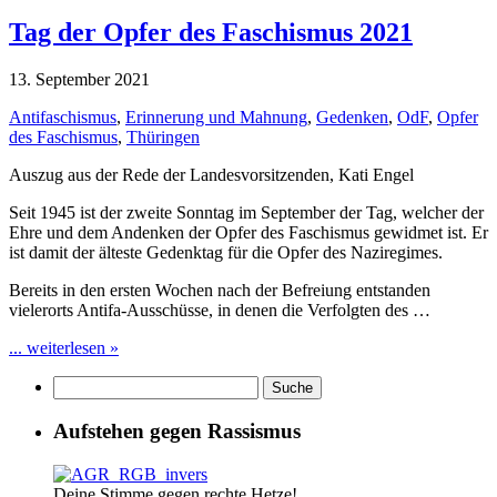
Tag der Opfer des Faschismus 2021
13. September 2021
Antifaschismus
,
Erinnerung und Mahnung
,
Gedenken
,
OdF
,
Opfer
des Faschismus
,
Thüringen
Auszug aus der Rede der Landesvorsitzenden, Kati Engel
Seit 1945 ist der zweite Sonntag im September der Tag, welcher der
Ehre und dem Andenken der Opfer des Faschismus gewidmet ist. Er
ist damit der älteste Gedenktag für die Opfer des Naziregimes.
Bereits in den ersten Wochen nach der Befreiung entstanden
vielerorts Antifa-Ausschüsse, in denen die Verfolgten des …
... weiterlesen »
Aufstehen gegen Rassismus
Deine Stimme gegen rechte Hetze!