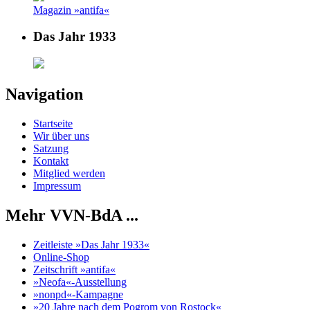
Magazin »antifa«
Das Jahr 1933
Navigation
Startseite
Wir über uns
Satzung
Kontakt
Mitglied werden
Impressum
Mehr VVN-BdA ...
Zeitleiste »Das Jahr 1933«
Online-Shop
Zeitschrift »antifa«
»Neofa«-Ausstellung
»nonpd«-Kampagne
»20 Jahre nach dem Pogrom von Rostock«