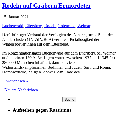
Rodeln auf Gräbern Ermordeter
15. Januar 2021
Buchenwald
,
Ettersberg
,
Rodeln
,
Totenruhe
,
Weimar
Der Thüringer Verband der Verfolgten des Naziregimes / Bund der
Antifaschisten (TVVdN/BdA) verurteilt Pietätlosigkeit der
Wintersportler:innen auf dem Ettersberg.
Im Konzentrationslager Buchenwald auf dem Ettersberg bei Weimar
und in seinen 139 Außenlagern waren zwischen 1937 und 1945 fast
280.000 Menschen inhaftiert, darunter viele
Widerstandskämpfer:innen, Jüdinnen und Juden, Sinti und Roma,
Homosexuelle, Zeugen Jehovas. Am Ende des …
... weiterlesen »
·
Neuere Nachrichten
→
Aufstehen gegen Rassismus