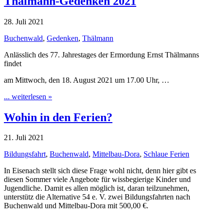
Thälmann-Gedenken 2021
28. Juli 2021
Buchenwald
,
Gedenken
,
Thälmann
Anlässlich des 77. Jahrestages der Ermordung Ernst Thälmanns
findet
am Mittwoch, den 18. August 2021 um 17.00 Uhr, …
... weiterlesen »
Wohin in den Ferien?
21. Juli 2021
Bildungsfahrt
,
Buchenwald
,
Mittelbau-Dora
,
Schlaue Ferien
In Eisenach stellt sich diese Frage wohl nicht, denn hier gibt es
diesen Sommer viele Angebote für wissbegierige Kinder und
Jugendliche. Damit es allen möglich ist, daran teilzunehmen,
unterstütz die Alternative 54 e. V. zwei Bildungsfahrten nach
Buchenwald und Mittelbau-Dora mit 500,00 €.